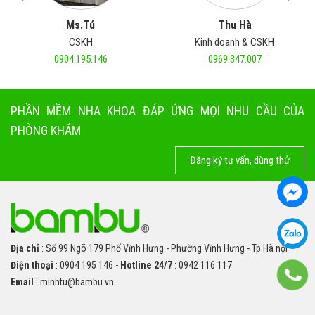
Ms.Tú
Thu Hà
CSKH
Kinh doanh & CSKH
0904.195.146
0969.347.007
PHẦN MỀM NHA KHOA ĐÁP ỨNG MỌI NHU CẦU CỦA
PHÒNG KHÁM
Đăng ký tư vấn, dùng thử
Địa chỉ
: Số 99 Ngõ 179 Phố Vĩnh Hưng - Phường Vĩnh Hưng - Tp.Hà nội
Điện thoại
: 0904 195 146 -
Hotline 24/7
: 0942 116 117
Email
: minhtu@bambu.vn